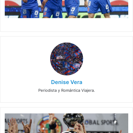
Denise Vera
Periodista y Romántica Viajera.
Diego
Rivarola
niega