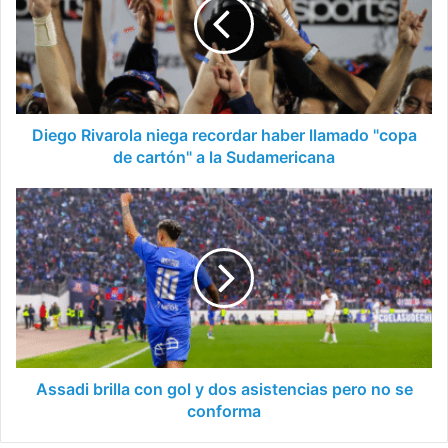
recordar
haber
llamado
"copa
de
cartón"
a
Diego Rivarola niega recordar haber llamado "copa
la
de cartón" a la Sudamericana
Sudamericana
Assadi
brilla
con
gol
y
dos
asistencias
pero
no
se
Assadi brilla con gol y dos asistencias pero no se
conforma
conforma