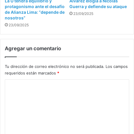
La U tendrá equilibrio y
Álvarez elogia a Nicolás
protagonismo ante el desafío
Guerra y defiende su ataque
de Alianza Lima: “depende de
23/09/2025
nosotros”
23/09/2025
Agregar un comentario
Tu dirección de correo electrónico no será publicada.
Los campos
requeridos están marcados
*
C
o
m
e
n
t