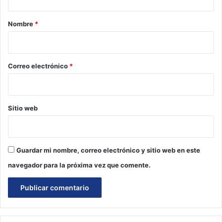
a
r
Nombre
*
i
o
*
Correo electrónico
*
Sitio web
Guardar mi nombre, correo electrónico y sitio web en este
navegador para la próxima vez que comente.