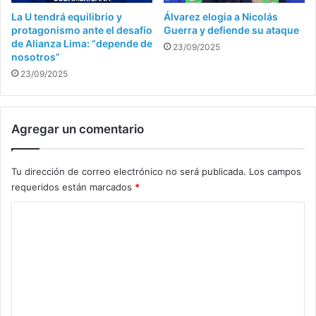
La U tendrá equilibrio y
Álvarez elogia a Nicolás
protagonismo ante el desafío
Guerra y defiende su ataque
de Alianza Lima: “depende de
23/09/2025
nosotros”
23/09/2025
Agregar un comentario
Tu dirección de correo electrónico no será publicada.
Los campos
requeridos están marcados
*
C
o
m
e
n