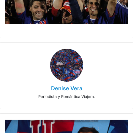
Denise Vera
Periodista y Romántica Viajera.
Nuevo
refuerzo