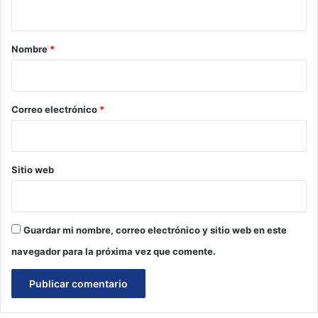
t
a
r
Nombre
*
i
o
*
Correo electrónico
*
Sitio web
Guardar mi nombre, correo electrónico y sitio web en este
navegador para la próxima vez que comente.