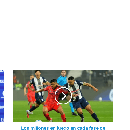
Los
millones
en
juego
en
cada
fase
de
la
Copa
Los millones en juego en cada fase de