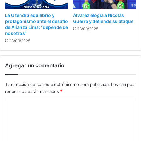
La U tendrá equilibrio y
Álvarez elogia a Nicolás
protagonismo ante el desafío
Guerra y defiende su ataque
de Alianza Lima: “depende de
23/09/2025
nosotros”
23/09/2025
Agregar un comentario
Tu dirección de correo electrónico no será publicada.
Los campos
requeridos están marcados
*
C
o
m
e
n