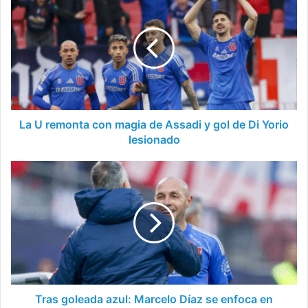
U
remonta
con
magia
de
Assadi
y
gol
de
La U remonta con magia de Assadi y gol de Di Yorio
Di
lesionado
Yorio
lesionado
Tras
goleada
azul:
Marcelo
Díaz
se
enfoca
en
Independiente
Tras goleada azul: Marcelo Díaz se enfoca en