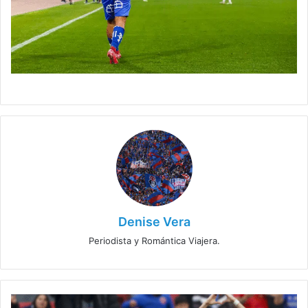
Denise Vera
Periodista y Romántica Viajera.
La