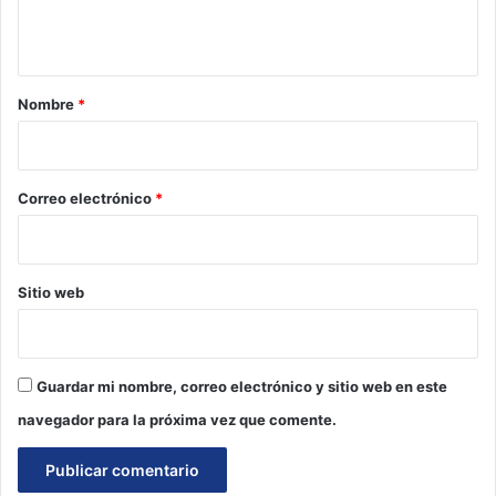
t
a
r
Nombre
*
i
o
*
Correo electrónico
*
Sitio web
Guardar mi nombre, correo electrónico y sitio web en este
navegador para la próxima vez que comente.