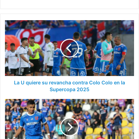
La
U
quiere
su
revancha
contra
Colo
Colo
en
la
La U quiere su revancha contra Colo Colo en la
Supercopa
Supercopa 2025
2025
Nicolás
Guerra:
Un
mensaje
claro
para