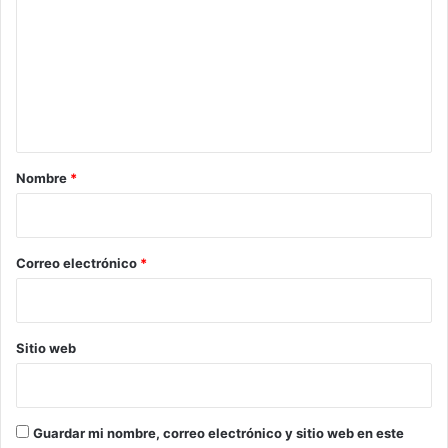
m
e
n
t
a
r
Nombre
*
i
o
*
Correo electrónico
*
Sitio web
Guardar mi nombre, correo electrónico y sitio web en este