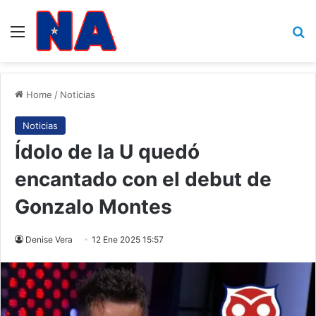
Menu
B
Home
/
Noticias
Noticias
Ídolo de la U quedó
encantado con el debut de
Gonzalo Montes
Denise Vera
12 Ene 2025 15:57