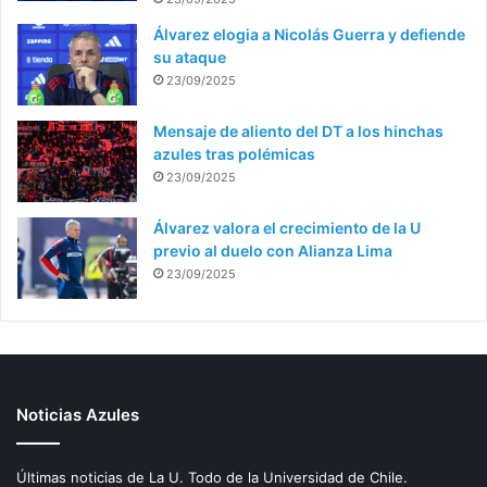
Álvarez elogia a Nicolás Guerra y defiende
su ataque
23/09/2025
Mensaje de aliento del DT a los hinchas
azules tras polémicas
23/09/2025
Álvarez valora el crecimiento de la U
previo al duelo con Alianza Lima
23/09/2025
Noticias Azules
Últimas noticias de La U. Todo de la Universidad de Chile.