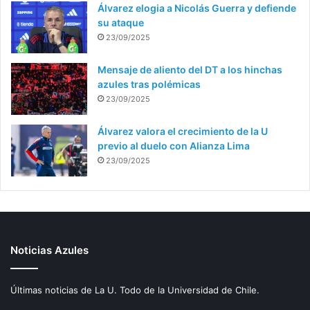
Álvarez elogia a Nicolás Guerra y defiende
su ataque
23/09/2025
Mensaje de aliento del DT a los hinchas
azules tras polémicas
23/09/2025
Álvarez valora el crecimiento de la U
previo al duelo con Alianza Lima
23/09/2025
Noticias Azules
Últimas noticias de La U. Todo de la Universidad de Chile.