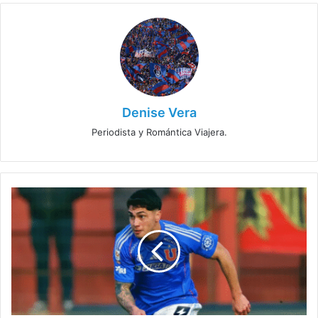
Denise Vera
Periodista y Romántica Viajera.
La
operación
de
intercambio
en
refuerzos
de
la
U