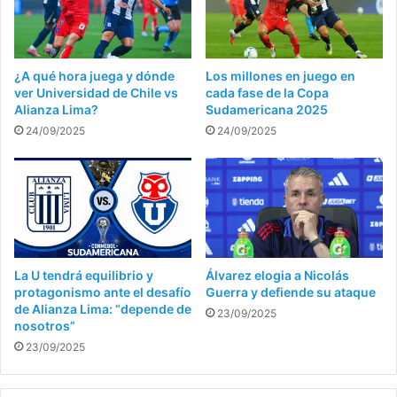
¿A qué hora juega y dónde
Los millones en juego en
ver Universidad de Chile vs
cada fase de la Copa
Alianza Lima?
Sudamericana 2025
24/09/2025
24/09/2025
La U tendrá equilibrio y
Álvarez elogia a Nicolás
protagonismo ante el desafío
Guerra y defiende su ataque
de Alianza Lima: “depende de
23/09/2025
nosotros”
23/09/2025