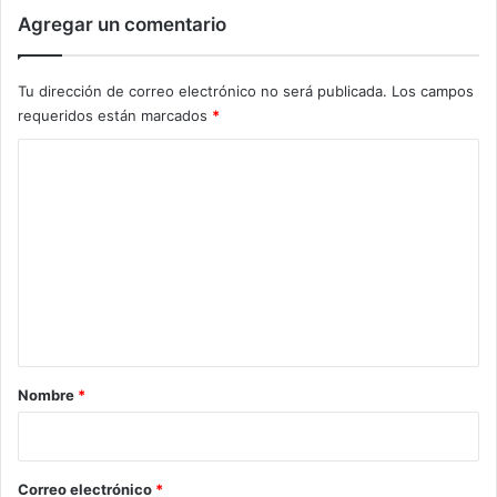
Agregar un comentario
Tu dirección de correo electrónico no será publicada.
Los campos
requeridos están marcados
*
C
o
m
e
n
t
a
r
Nombre
*
i
o
*
Correo electrónico
*