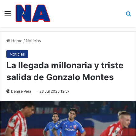
Menu
B
Home
/
Noticias
Noticias
La llegada millonaria y triste
salida de Gonzalo Montes
Denise Vera
28 Jul 2025 12:57