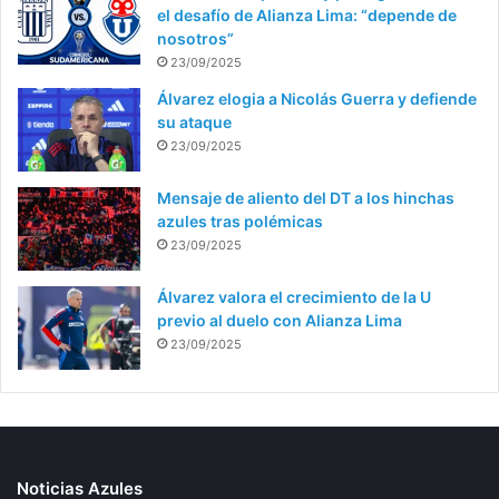
el desafío de Alianza Lima: “depende de
nosotros”
23/09/2025
Álvarez elogia a Nicolás Guerra y defiende
su ataque
23/09/2025
Mensaje de aliento del DT a los hinchas
azules tras polémicas
23/09/2025
Álvarez valora el crecimiento de la U
previo al duelo con Alianza Lima
23/09/2025
Noticias Azules