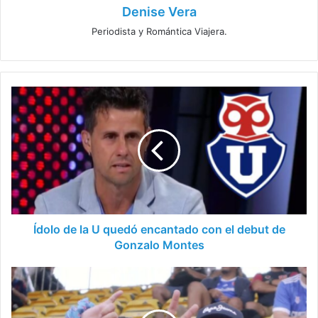
Denise Vera
Periodista y Romántica Viajera.
Ídolo
de
la
U
quedó
encantado
con
el
debut
de
Ídolo de la U quedó encantado con el debut de
Gonzalo
Gonzalo Montes
Montes
Universidad
de
Chile
a