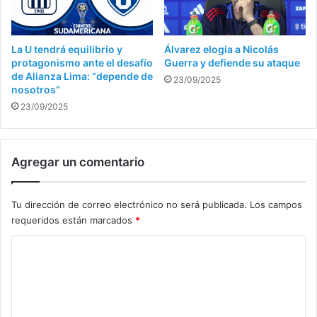
La U tendrá equilibrio y
Álvarez elogia a Nicolás
protagonismo ante el desafío
Guerra y defiende su ataque
de Alianza Lima: “depende de
23/09/2025
nosotros”
23/09/2025
Agregar un comentario
Tu dirección de correo electrónico no será publicada.
Los campos
requeridos están marcados
*
C
o
m
e