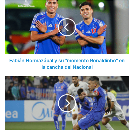
Fabián
Hormazábal
y
su
"momento
Ronaldinho"
en
la
cancha
del
Fabián Hormazábal y su "momento Ronaldinho" en
Nacional
la cancha del Nacional
Aránguiz
se
convirtió
en
el
segundo
goleador
histórico
de