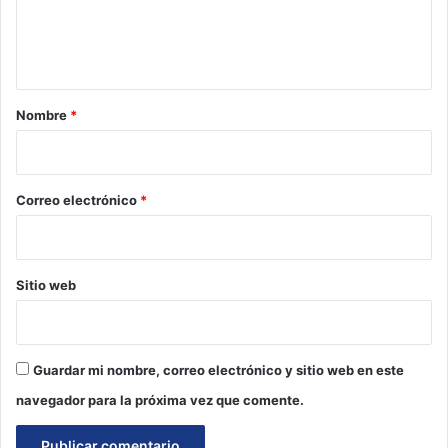
n
t
a
r
Nombre
*
i
o
*
Correo electrónico
*
Sitio web
Guardar mi nombre, correo electrónico y sitio web en este
navegador para la próxima vez que comente.