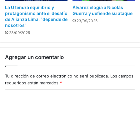
La U tendrá equilibrio y
Álvarez elogia a Nicolás
protagonismo ante el desafío
Guerra y defiende su ataque
de Alianza Lima: “depende de
23/09/2025
nosotros”
23/09/2025
Agregar un comentario
Tu dirección de correo electrónico no será publicada.
Los campos
requeridos están marcados
*
C
o
m
e
n