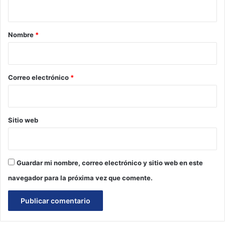
t
a
r
Nombre
*
i
o
*
Correo electrónico
*
Sitio web
Guardar mi nombre, correo electrónico y sitio web en este
navegador para la próxima vez que comente.