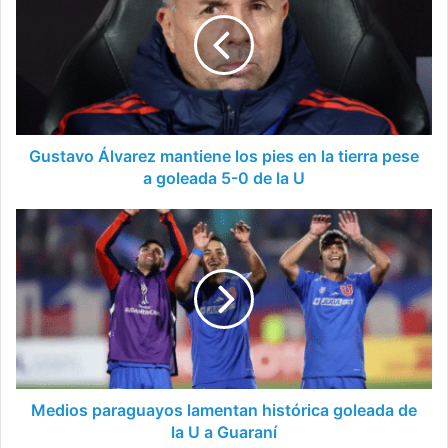
mantiene
los
pies
en
la
tierra
pese
a
Gustavo Álvarez mantiene los pies en la tierra pese
goleada
a goleada 5-0 de la U
5-
0
Medios
de
paraguayos
la
lamentan
U
histórica
goleada
de
la
U
a
Guaraní
Medios paraguayos lamentan histórica goleada de
la U a Guaraní