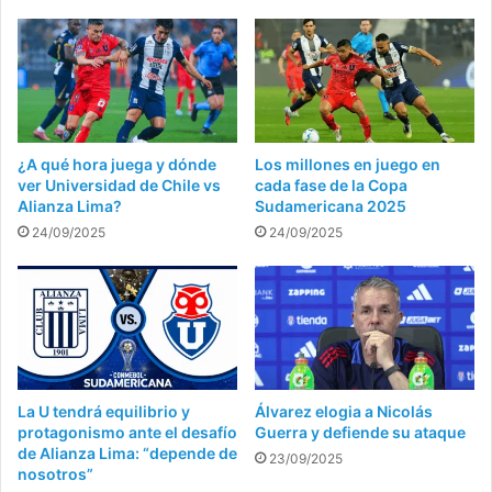
¿A qué hora juega y dónde
Los millones en juego en
ver Universidad de Chile vs
cada fase de la Copa
Alianza Lima?
Sudamericana 2025
24/09/2025
24/09/2025
La U tendrá equilibrio y
Álvarez elogia a Nicolás
protagonismo ante el desafío
Guerra y defiende su ataque
de Alianza Lima: “depende de
23/09/2025
nosotros”