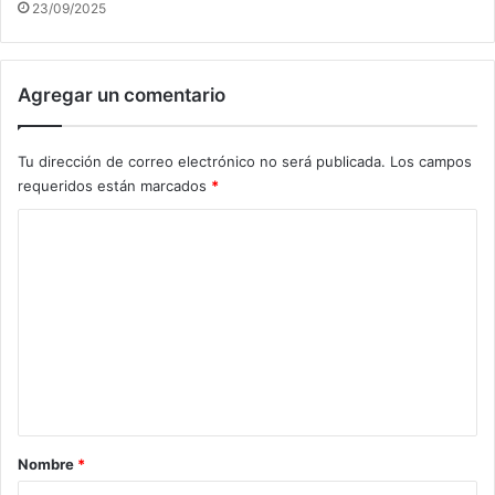
23/09/2025
Agregar un comentario
Tu dirección de correo electrónico no será publicada.
Los campos
requeridos están marcados
*
C
o
m
e
n
t
a
r
Nombre
*
i