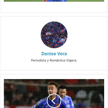
Denise Vera
Periodista y Romántica Viajera.
Anticipan
la
salida
de
Franco
Calderón