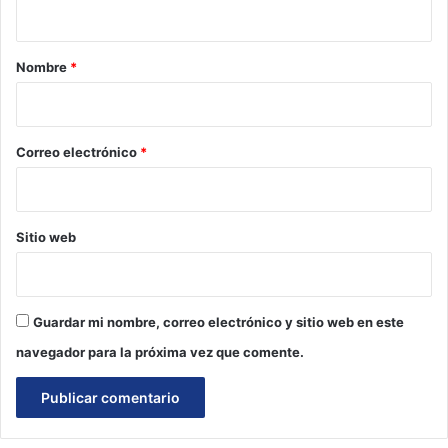
t
a
r
Nombre
*
i
o
*
Correo electrónico
*
Sitio web
Guardar mi nombre, correo electrónico y sitio web en este
navegador para la próxima vez que comente.