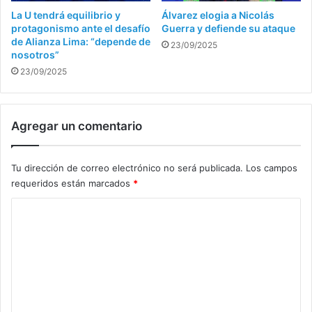
La U tendrá equilibrio y
Álvarez elogia a Nicolás
protagonismo ante el desafío
Guerra y defiende su ataque
de Alianza Lima: “depende de
23/09/2025
nosotros”
23/09/2025
Agregar un comentario
Tu dirección de correo electrónico no será publicada.
Los campos
requeridos están marcados
*
C
o
m
e
n