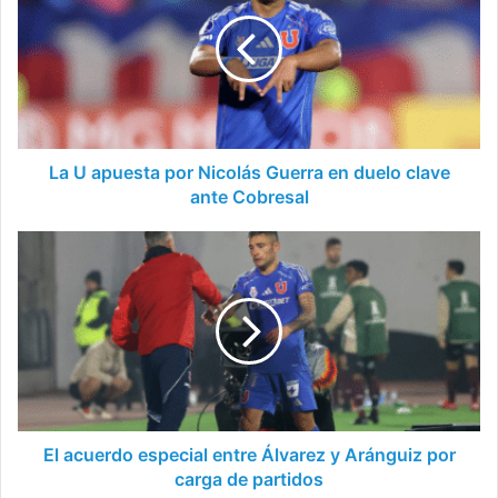
apuesta
por
Nicolás
Guerra
en
duelo
clave
ante
La U apuesta por Nicolás Guerra en duelo clave
Cobresal
ante Cobresal
El
acuerdo
especial
entre
Álvarez
y
Aránguiz
por
carga
de
El acuerdo especial entre Álvarez y Aránguiz por
partidos
carga de partidos