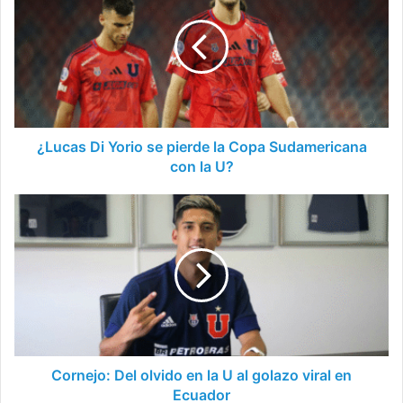
Yorio
se
pierde
la
Copa
Sudamericana
con
la
¿Lucas Di Yorio se pierde la Copa Sudamericana
U?
con la U?
Cornejo:
Del
olvido
en
la
U
al
golazo
viral
en
Cornejo: Del olvido en la U al golazo viral en
Ecuador
Ecuador