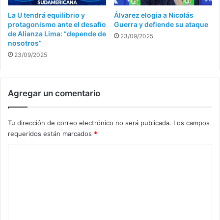
La U tendrá equilibrio y
Álvarez elogia a Nicolás
protagonismo ante el desafío
Guerra y defiende su ataque
de Alianza Lima: “depende de
23/09/2025
nosotros”
23/09/2025
Agregar un comentario
Tu dirección de correo electrónico no será publicada.
Los campos
requeridos están marcados
*
C
o
m
e
n