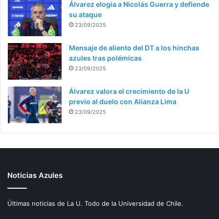
Álvarez elogia a Nicolás Guerra y defiende
su ataque
23/09/2025
Mensaje de aliento del DT a los hinchas
azules tras polémicas
23/09/2025
Álvarez valora el crecimiento de la U
previo al duelo con Alianza Lima
23/09/2025
Noticias Azules
Últimas noticias de La U. Todo de la Universidad de Chile.