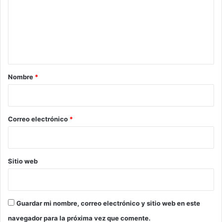
e
n
t
a
r
Nombre
*
i
o
*
Correo electrónico
*
Sitio web
Guardar mi nombre, correo electrónico y sitio web en este
navegador para la próxima vez que comente.