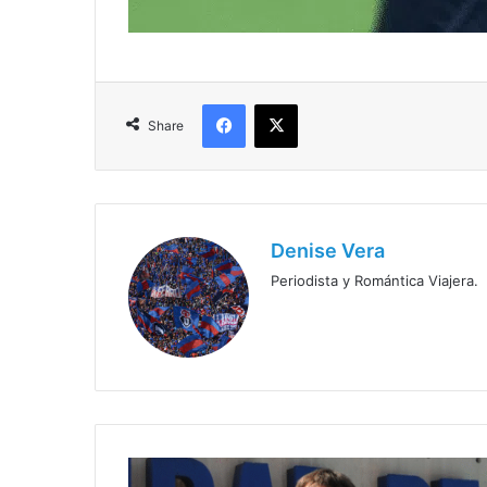
Facebook
X
Share
Denise Vera
Periodista y Romántica Viajera.
Álvarez