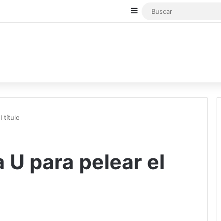
Sidebar
l título
la U para pelear el