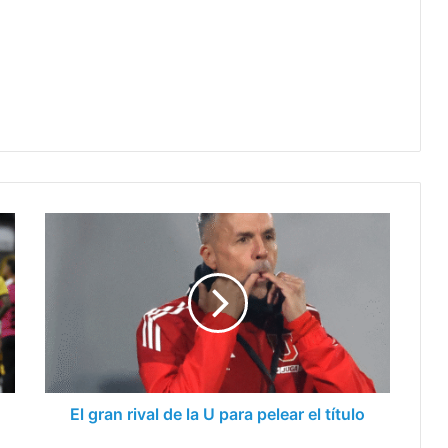
El
gran
rival
de
la
U
para
pelear
el
título
El gran rival de la U para pelear el título