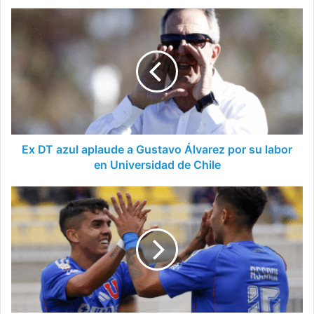
Ex
DT
azul
aplaude
a
Gustavo
Álvarez
por
su
labor
Ex DT azul aplaude a Gustavo Álvarez por su labor
en
en Universidad de Chile
Universidad
de
Reconocimiento
Chile
de
Leo
Valencia
a
Lucas
Assadi
en
Universidad