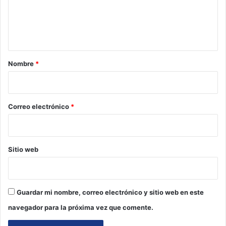
n
t
a
r
Nombre
*
i
o
*
Correo electrónico
*
Sitio web
Guardar mi nombre, correo electrónico y sitio web en este
navegador para la próxima vez que comente.