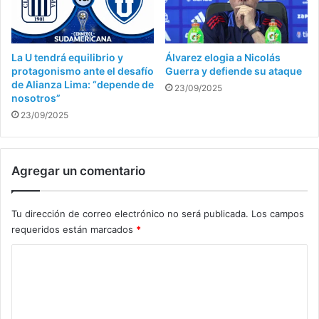
La U tendrá equilibrio y
Álvarez elogia a Nicolás
protagonismo ante el desafío
Guerra y defiende su ataque
de Alianza Lima: “depende de
23/09/2025
nosotros”
23/09/2025
Agregar un comentario
Tu dirección de correo electrónico no será publicada.
Los campos
requeridos están marcados
*
C
o
m
e