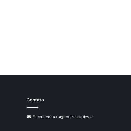
Contato
E-mail:
contato@noticiasazules.cl