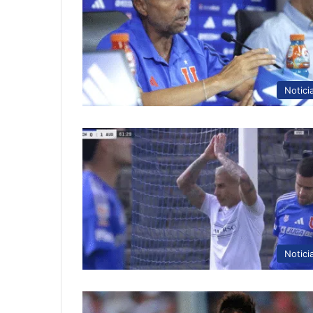
Notici
Notici