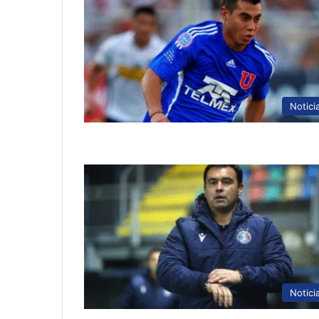
Notici
Notici