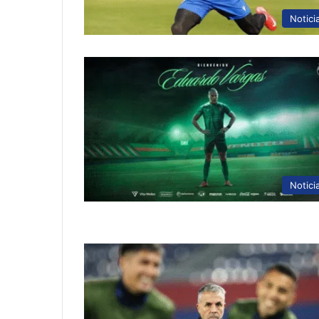
Notici
Notici