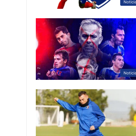
Notici
Notici