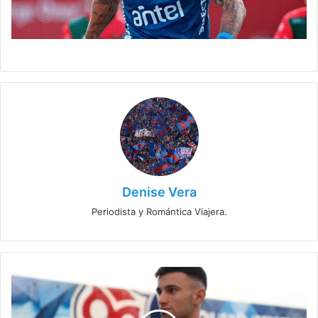
Denise Vera
Periodista y Romántica Viajera.
Critican
el
mercado