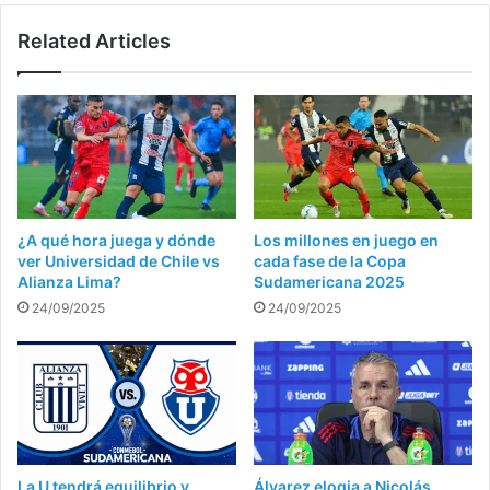
Related Articles
¿A qué hora juega y dónde
Los millones en juego en
ver Universidad de Chile vs
cada fase de la Copa
Alianza Lima?
Sudamericana 2025
24/09/2025
24/09/2025
La U tendrá equilibrio y
Álvarez elogia a Nicolás