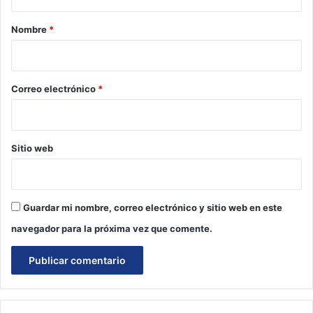
a
r
Nombre
*
i
o
*
Correo electrónico
*
Sitio web
Guardar mi nombre, correo electrónico y sitio web en este
navegador para la próxima vez que comente.