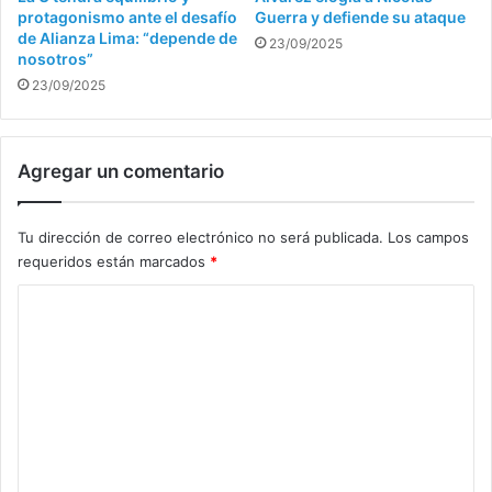
protagonismo ante el desafío
Guerra y defiende su ataque
de Alianza Lima: “depende de
23/09/2025
nosotros”
23/09/2025
Agregar un comentario
Tu dirección de correo electrónico no será publicada.
Los campos
requeridos están marcados
*
C
o
m
e
n
t