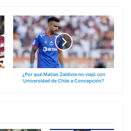
¿Por
qué
Matías
Zaldivia
no
viajó
con
Universidad
de
Chile
¿Por qué Matías Zaldivia no viajó con
a
Universidad de Chile a Concepción?
Concepción?