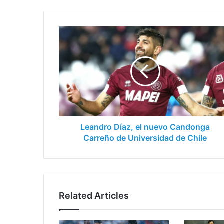
Leandro
Díaz,
el
nuevo
Candonga
Carreño
de
Universidad
de
Chile
Leandro Díaz, el nuevo Candonga
Carreño de Universidad de Chile
Related Articles