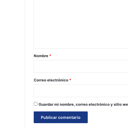
o
m
e
n
t
a
r
Nombre
*
i
o
*
Correo electrónico
*
Guardar mi nombre, correo electrónico y sitio w