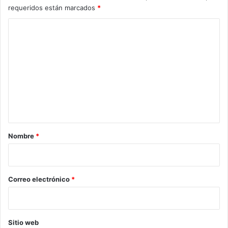
requeridos están marcados
*
C
o
m
e
n
t
a
r
Nombre
*
i
o
*
Correo electrónico
*
Sitio web