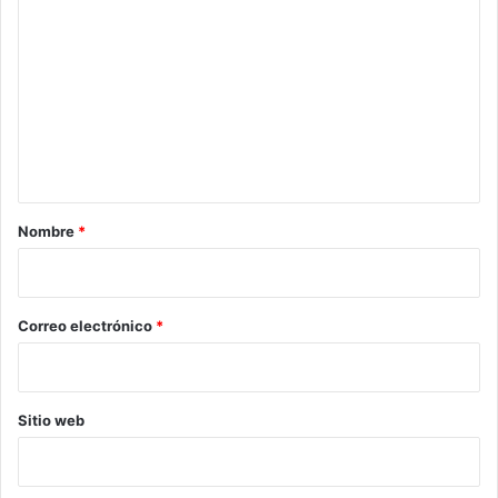
o
m
e
n
t
a
r
Nombre
*
i
o
*
Correo electrónico
*
Sitio web