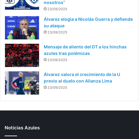
nosotros”
23/09/2025
Álvarez elogia a Nicolás Guerra y defiende
su ataque
23/09/2025
Mensaje de aliento del DT a los hinchas
azules tras polémicas
23/09/2025
Álvarez valora el crecimiento de la U
previo al duelo con Alianza Lima
23/09/2025
Noticias Azules