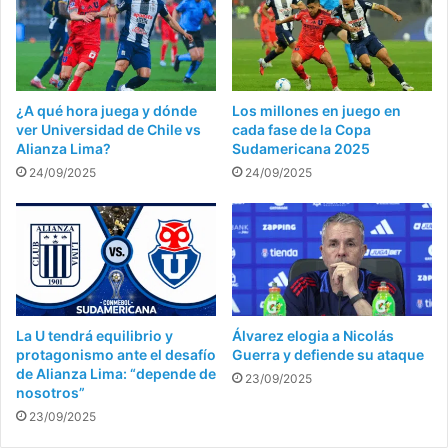
¿A qué hora juega y dónde
Los millones en juego en
ver Universidad de Chile vs
cada fase de la Copa
Alianza Lima?
Sudamericana 2025
24/09/2025
24/09/2025
La U tendrá equilibrio y
Álvarez elogia a Nicolás
protagonismo ante el desafío
Guerra y defiende su ataque
de Alianza Lima: “depende de
23/09/2025
nosotros”
23/09/2025