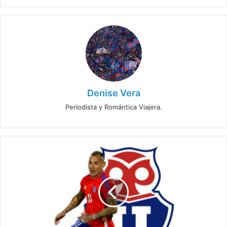
Denise Vera
Periodista y Romántica Viajera.
Eduardo
Vargas
y
su
mensaje
a
la
hinchada