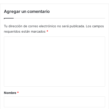
Agregar un comentario
Tu dirección de correo electrónico no será publicada.
Los campos
requeridos están marcados
*
C
o
m
e
n
t
a
r
Nombre
*
i
o