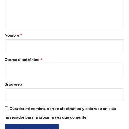
n
t
a
r
Nombre
*
i
o
*
Correo electrónico
*
Sitio web
Guardar mi nombre, correo electrónico y sitio web en este
navegador para la próxima vez que comente.