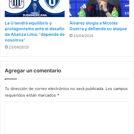
La U tendrá equilibrio y
Álvarez elogia a Nicolás
protagonismo ante el desafío
Guerra y defiende su ataque
de Alianza Lima: “depende de
23/09/2025
nosotros”
23/09/2025
Agregar un comentario
Tu dirección de correo electrónico no será publicada.
Los campos
requeridos están marcados
*
C
o
m
e