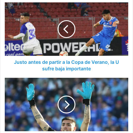
Justo
antes
de
partir
a
la
Copa
de
Verano,
la
Justo antes de partir a la Copa de Verano, la U
U
sufre baja importante
sufre
baja
Gabriel
importante
Castellón
habló
sobre
el
paro
indefinido
de
la