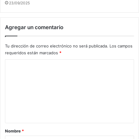
23/09/2025
Agregar un comentario
Tu dirección de correo electrónico no será publicada.
Los campos
requeridos están marcados
*
C
o
m
e
n
t
a
r
Nombre
*
i