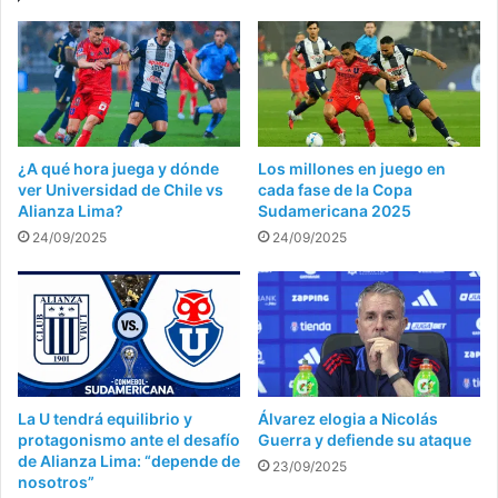
¿A qué hora juega y dónde
Los millones en juego en
ver Universidad de Chile vs
cada fase de la Copa
Alianza Lima?
Sudamericana 2025
24/09/2025
24/09/2025
La U tendrá equilibrio y
Álvarez elogia a Nicolás
protagonismo ante el desafío
Guerra y defiende su ataque
de Alianza Lima: “depende de
23/09/2025
nosotros”