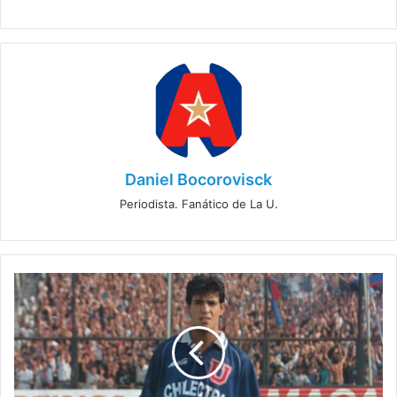
Daniel Bocorovisck
Periodista. Fanático de La U.
La
urgencia
de
un
centrodelantero:
"Debe
llegar