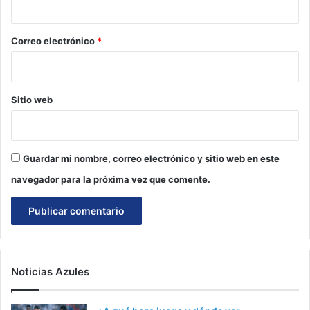
o
*
Correo electrónico
*
Sitio web
Guardar mi nombre, correo electrónico y sitio web en este
navegador para la próxima vez que comente.
Noticias Azules