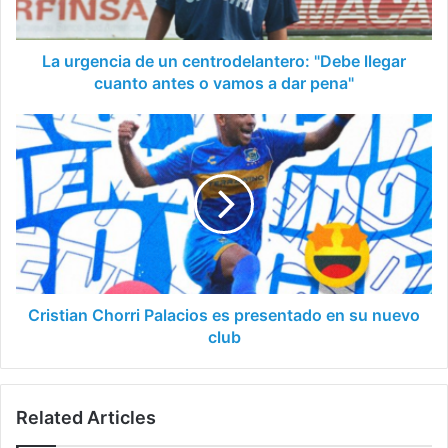
cuanto
antes
o
La urgencia de un centrodelantero: "Debe llegar
vamos
cuanto antes o vamos a dar pena"
a
dar
Cristian
pena"
Chorri
Palacios
es
presentado
en
su
nuevo
club
Cristian Chorri Palacios es presentado en su nuevo
club
Related Articles