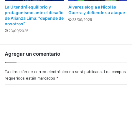
La U tendrá equilibrio y
Álvarez elogia a Nicolás
protagonismo ante el desafío
Guerra y defiende su ataque
de Alianza Lima: “depende de
23/09/2025
nosotros”
23/09/2025
Agregar un comentario
Tu dirección de correo electrónico no será publicada.
Los campos
requeridos están marcados
*
C
o
m
e
n