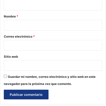
t
a
r
Nombre
*
i
o
*
Correo electrónico
*
Sitio web
Guardar mi nombre, correo electrónico y sitio web en este
navegador para la próxima vez que comente.