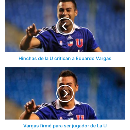
Hinchas
de
la
U
critican
a
Eduardo
Vargas
Hinchas de la U critican a Eduardo Vargas
Vargas
firmó
para
ser
jugador
de
La
U
Vargas firmó para ser jugador de La U