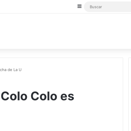
Sidebar
incha de La U
l Colo Colo es