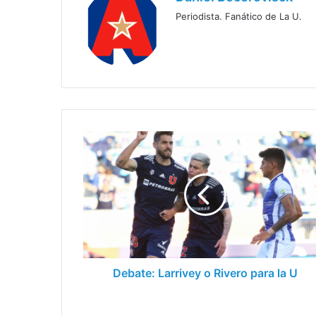
Periodista. Fanático de La U.
Debate:
Larrivey
o
Rivero
para
la
U
Debate: Larrivey o Rivero para la U