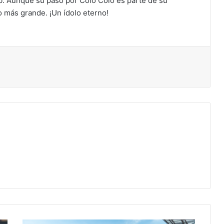
. Aunque su paso por Colo Colo es parte de su
o más grande. ¡Un ídolo eterno!