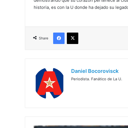
demostrando que su corazón pertenece al club
historia, es con la U donde ha dejado su legad
Facebook
X
Share
Daniel Bocorovisck
Periodista. Fanático de La U.