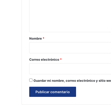
e
n
t
a
r
Nombre
*
i
o
*
Correo electrónico
*
Guardar mi nombre, correo electrónico y sitio w