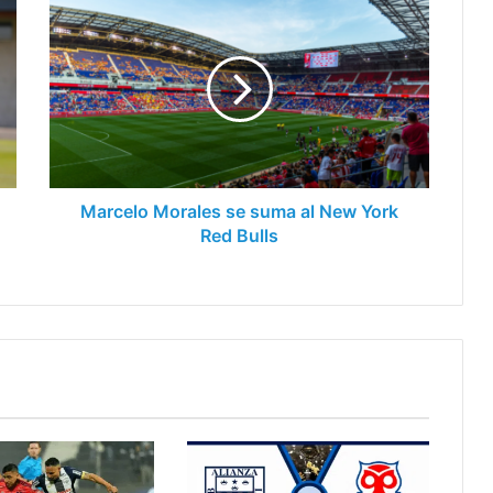
Marcelo
Morales
se
suma
al
New
York
Red
Bulls
Marcelo Morales se suma al New York
Red Bulls