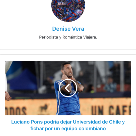
Denise Vera
Periodista y Romántica Viajera.
Luciano
Pons
podría
dejar
Universidad
de
Chile
y
fichar
por
Luciano Pons podría dejar Universidad de Chile y
un
fichar por un equipo colombiano
equipo