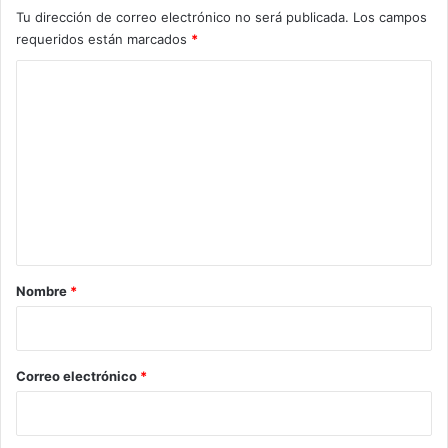
Tu dirección de correo electrónico no será publicada.
Los campos
requeridos están marcados
*
C
o
m
e
n
t
a
r
Nombre
*
i
o
*
Correo electrónico
*