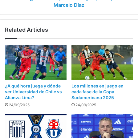
Marcelo Díaz
Related Articles
¿A qué hora juega y dónde
Los millones en juego en
ver Universidad de Chile vs
cada fase de la Copa
Alianza Lima?
Sudamericana 2025
24/09/2025
24/09/2025