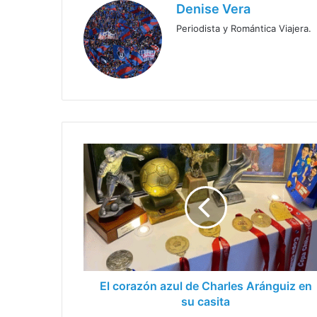
Denise Vera
Periodista y Romántica Viajera.
El
corazón
azul
de
Charles
Aránguiz
en
su
casita
El corazón azul de Charles Aránguiz en
su casita