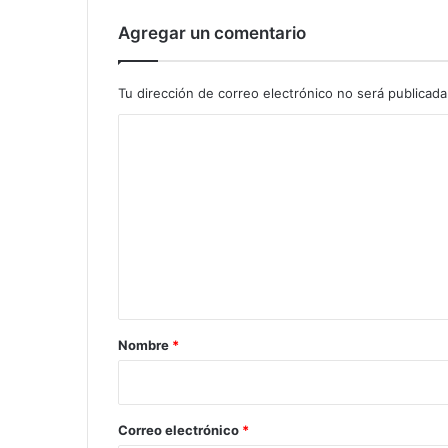
Agregar un comentario
Tu dirección de correo electrónico no será publicada
C
o
m
e
n
t
a
r
Nombre
*
i
o
*
Correo electrónico
*