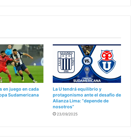
la
U
de
Chile
s en juego en cada
La U tendrá equilibrio y
 Copa Sudamericana
protagonismo ante el desafío de
Alianza Lima: “depende de
nosotros”
23/09/2025