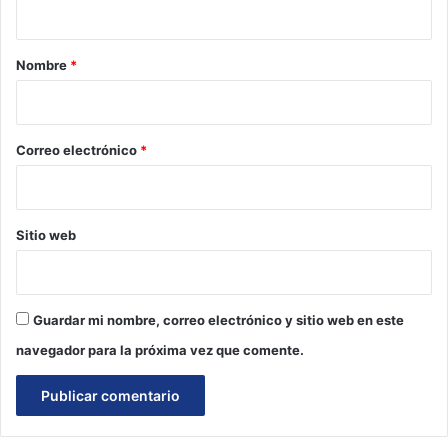
a
r
Nombre
*
i
o
*
Correo electrónico
*
Sitio web
Guardar mi nombre, correo electrónico y sitio web en este
navegador para la próxima vez que comente.