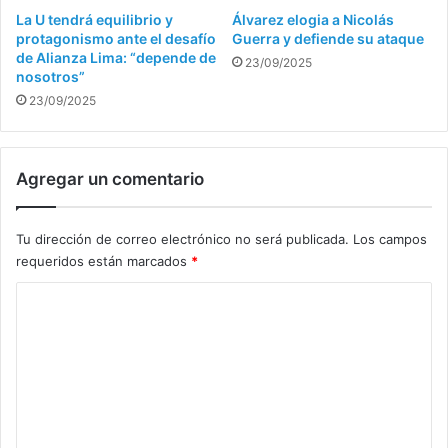
La U tendrá equilibrio y
Álvarez elogia a Nicolás
protagonismo ante el desafío
Guerra y defiende su ataque
de Alianza Lima: “depende de
23/09/2025
nosotros”
23/09/2025
Agregar un comentario
Tu dirección de correo electrónico no será publicada.
Los campos
requeridos están marcados
*
C
o
m
e
n
t