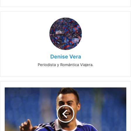
Denise Vera
Periodista y Romántica Viajera.
¿Posibilidades
de
regreso?
Soñando
con
Eduardo
Vargas