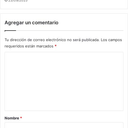
23/09/2025
Agregar un comentario
Tu dirección de correo electrónico no será publicada.
Los campos
requeridos están marcados
*
C
o
m
e
n
t
a
r
Nombre
*
i