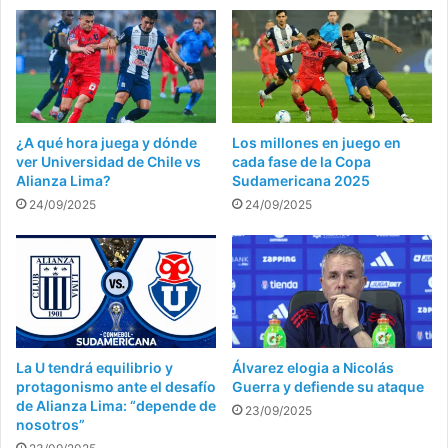
¿A qué hora juega y dónde
Los millones en juego en
ver Universidad de Chile vs
cada fase de la Copa
Alianza Lima?
Sudamericana 2025
24/09/2025
24/09/2025
La U tendrá equilibrio y
Álvarez elogia a Nicolás
protagonismo ante el desafío
Guerra y defiende su ataque
de Alianza Lima: “depende de
23/09/2025
nosotros”