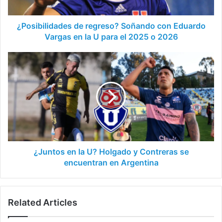
en
la
U
¿Posibilidades de regreso? Soñando con Eduardo
para
Vargas en la U para el 2025 o 2026
el
2025
¿Juntos
o
en
2026
la
U?
Holgado
y
Contreras
se
encuentran
en
¿Juntos en la U? Holgado y Contreras se
Argentina
encuentran en Argentina
Related Articles