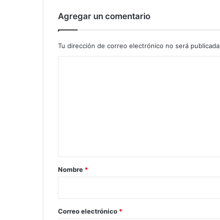
Agregar un comentario
Tu dirección de correo electrónico no será publicada
C
o
m
e
n
t
a
r
Nombre
*
i
o
*
Correo electrónico
*