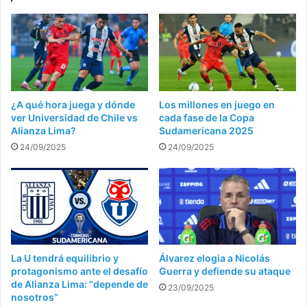
¿A qué hora juega y dónde
Los millones en juego en
ver Universidad de Chile vs
cada fase de la Copa
Alianza Lima?
Sudamericana 2025
24/09/2025
24/09/2025
La U tendrá equilibrio y
Álvarez elogia a Nicolás
protagonismo ante el desafío
Guerra y defiende su ataque
de Alianza Lima: “depende de
23/09/2025
nosotros”