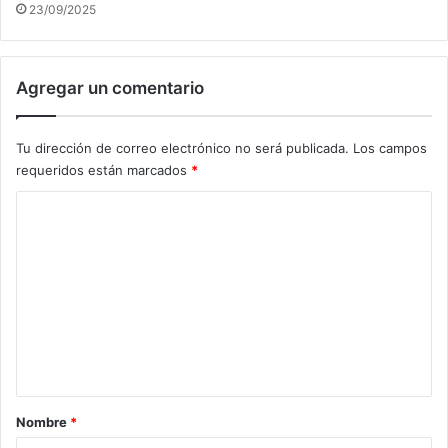
23/09/2025
Agregar un comentario
Tu dirección de correo electrónico no será publicada.
Los campos
requeridos están marcados
*
C
o
m
e
n
t
a
r
Nombre
*
i