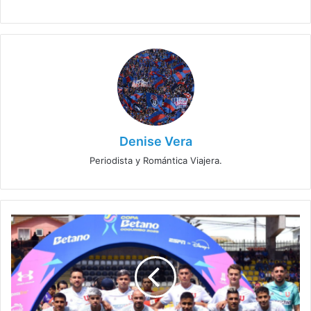
Denise Vera
Periodista y Romántica Viajera.
Los
2
despidos
que
remecen
al
plantel