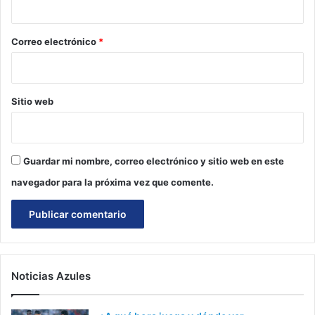
o
*
Correo electrónico
*
Sitio web
Guardar mi nombre, correo electrónico y sitio web en este
navegador para la próxima vez que comente.
Noticias Azules