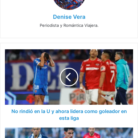
Denise Vera
Periodista y Romántica Viajera.
No
rindió
en
la
U
y
ahora
lidera
como
goleador
No rindió en la U y ahora lidera como goleador en
en
esta liga
esta
liga
Este
canal