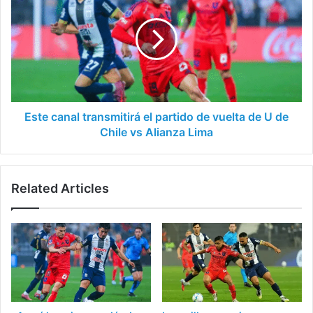
transmitirá
el
partido
de
vuelta
de
U
de
Este canal transmitirá el partido de vuelta de U de
Chile
Chile vs Alianza Lima
vs
Alianza
Lima
Related Articles