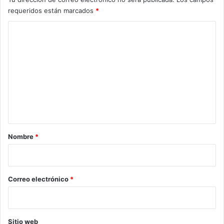
requeridos están marcados
*
C
o
m
e
n
t
a
r
Nombre
*
i
o
*
Correo electrónico
*
Sitio web