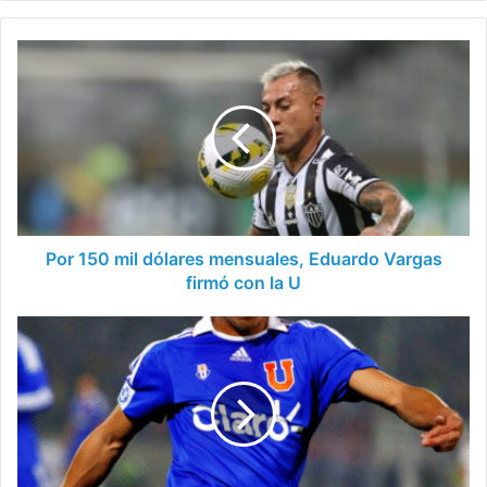
Por
150
mil
dólares
mensuales,
Eduardo
Vargas
firmó
con
la
Por 150 mil dólares mensuales, Eduardo Vargas
U
firmó con la U
Voces
críticas
por
casi
confirmado
regreso
de
Eduardo