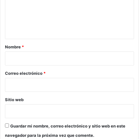
e
n
t
a
r
Nombre
*
i
o
*
Correo electrónico
*
Sitio web
Guardar mi nombre, correo electrónico y sitio web en este
navegador para la próxima vez que comente.