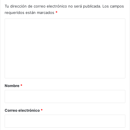
Tu dirección de correo electrónico no será publicada.
Los campos
requeridos están marcados
*
C
o
m
e
n
t
a
r
Nombre
*
i
o
*
Correo electrónico
*