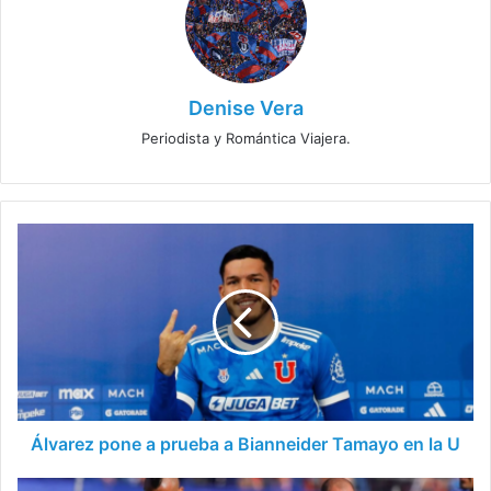
Denise Vera
Periodista y Romántica Viajera.
Álvarez
pone
a
prueba
a
Bianneider
Tamayo
en
la
U
Álvarez pone a prueba a Bianneider Tamayo en la U
Michael