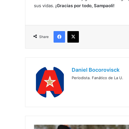
sus vidas.
¡Gracias por todo, Sampaoli!
Facebook
X
Share
Daniel Bocorovisck
Periodista. Fanático de La U.
El