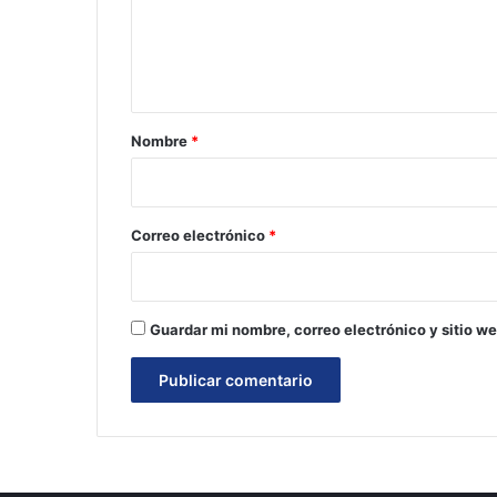
e
n
t
a
r
Nombre
*
i
o
*
Correo electrónico
*
Guardar mi nombre, correo electrónico y sitio w