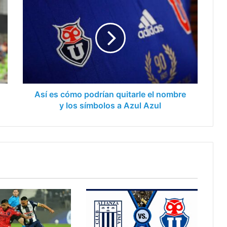
es
cómo
podrían
quitarle
el
nombre
y
los
símbolos
Así es cómo podrían quitarle el nombre
a
y los símbolos a Azul Azul
Azul
Azul