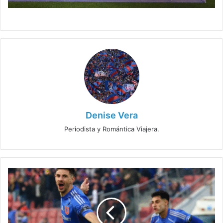
Denise Vera
Periodista y Romántica Viajera.
Club
argentino
quiere
fichar
a