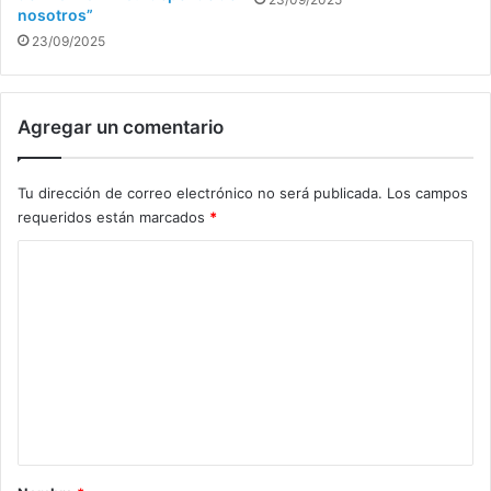
nosotros”
23/09/2025
Agregar un comentario
Tu dirección de correo electrónico no será publicada.
Los campos
requeridos están marcados
*
C
o
m
e
n
t
a
r