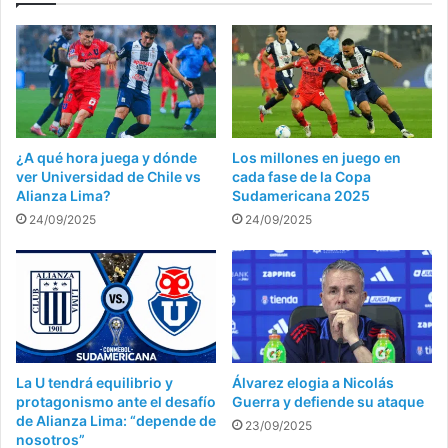
¿A qué hora juega y dónde
Los millones en juego en
ver Universidad de Chile vs
cada fase de la Copa
Alianza Lima?
Sudamericana 2025
24/09/2025
24/09/2025
La U tendrá equilibrio y
Álvarez elogia a Nicolás
protagonismo ante el desafío
Guerra y defiende su ataque
de Alianza Lima: “depende de
23/09/2025
nosotros”