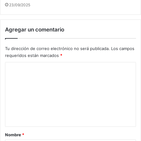
23/09/2025
Agregar un comentario
Tu dirección de correo electrónico no será publicada.
Los campos
requeridos están marcados
*
C
o
m
e
n
t
a
r
Nombre
*