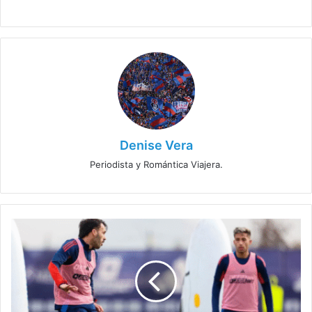
Denise Vera
Periodista y Romántica Viajera.
Nuevo
refuerzo
de
la
U
es