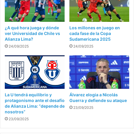
¿A qué hora juega y dónde
Los millones en juego en
ver Universidad de Chile vs
cada fase de la Copa
Alianza Lima?
Sudamericana 2025
24/09/2025
24/09/2025
La U tendrá equilibrio y
Álvarez elogia a Nicolás
protagonismo ante el desafío
Guerra y defiende su ataque
de Alianza Lima: “depende de
23/09/2025
nosotros”
23/09/2025