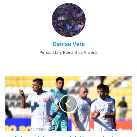
Denise Vera
Periodista y Romántica Viajera.
Esta
será
la
formación
de
la
U
para
enfrentar
a