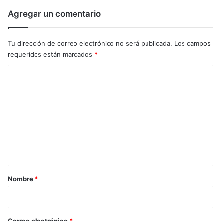
Agregar un comentario
Tu dirección de correo electrónico no será publicada.
Los campos
requeridos están marcados
*
C
o
m
e
n
t
a
r
Nombre
*
i
o
*
Correo electrónico
*