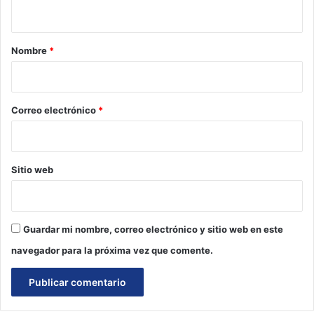
t
a
r
Nombre
*
i
o
*
Correo electrónico
*
Sitio web
Guardar mi nombre, correo electrónico y sitio web en este
navegador para la próxima vez que comente.