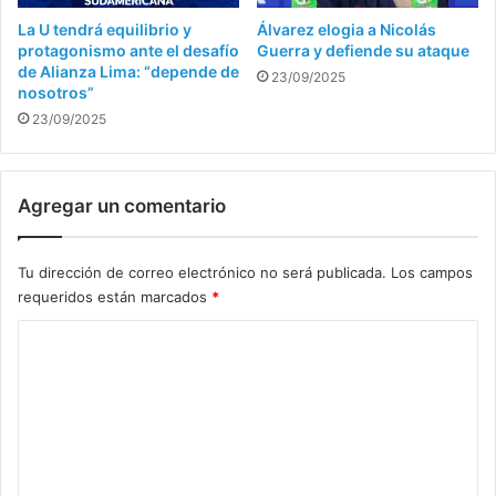
La U tendrá equilibrio y
Álvarez elogia a Nicolás
protagonismo ante el desafío
Guerra y defiende su ataque
de Alianza Lima: “depende de
23/09/2025
nosotros”
23/09/2025
Agregar un comentario
Tu dirección de correo electrónico no será publicada.
Los campos
requeridos están marcados
*
C
o
m
e
n