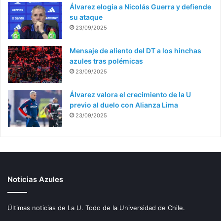
Álvarez elogia a Nicolás Guerra y defiende
su ataque
23/09/2025
Mensaje de aliento del DT a los hinchas
azules tras polémicas
23/09/2025
Álvarez valora el crecimiento de la U
previo al duelo con Alianza Lima
23/09/2025
Noticias Azules
Últimas noticias de La U. Todo de la Universidad de Chile.