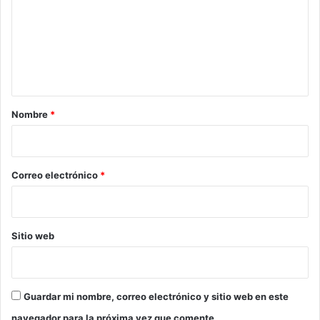
m
e
n
t
a
r
Nombre
*
i
o
*
Correo electrónico
*
Sitio web
Guardar mi nombre, correo electrónico y sitio web en este
navegador para la próxima vez que comente.