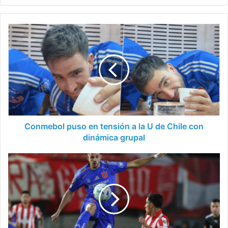
Conmebol
puso
en
tensión
a
la
U
de
Chile
con
Conmebol puso en tensión a la U de Chile con
dinámica
dinámica grupal
grupal
Gustavo
Lorenzetti
cuenta
quién
es
su
jugador