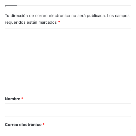
Tu dirección de correo electrónico no será publicada.
Los campos
requeridos están marcados
*
C
o
m
e
n
t
a
r
Nombre
*
i
o
*
Correo electrónico
*