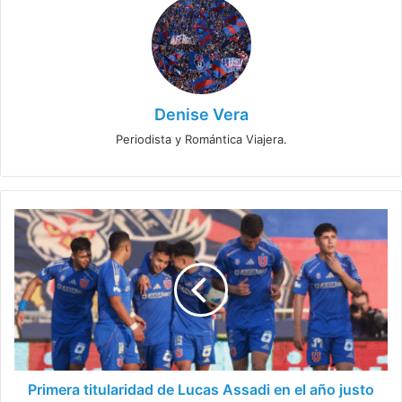
Denise Vera
Periodista y Romántica Viajera.
Primera
titularidad
de
Lucas
Assadi
en
el
año
justo
en
Primera titularidad de Lucas Assadi en el año justo