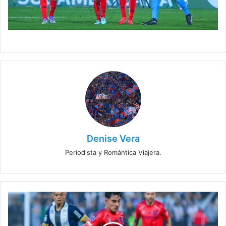
Denise Vera
Periodista y Romántica Viajera.
Este
canal
transmitirá