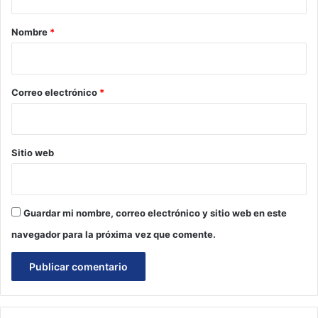
a
r
Nombre
*
i
o
*
Correo electrónico
*
Sitio web
Guardar mi nombre, correo electrónico y sitio web en este
navegador para la próxima vez que comente.