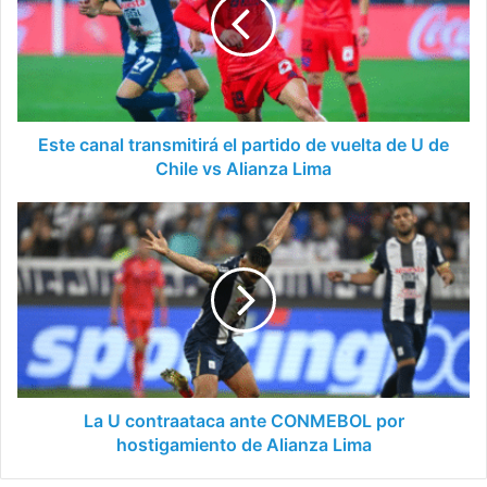
el
partido
de
vuelta
de
U
de
Este canal transmitirá el partido de vuelta de U de
Chile
Chile vs Alianza Lima
vs
Alianza
La
Lima
U
contraataca
ante
CONMEBOL
por
hostigamiento
de
Alianza
Lima
La U contraataca ante CONMEBOL por
hostigamiento de Alianza Lima