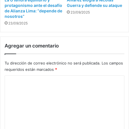
protagonismo ante el desafío
Guerra y defiende su ataque
de Alianza Lima: “depende de
23/09/2025
nosotros”
23/09/2025
Agregar un comentario
Tu dirección de correo electrónico no será publicada.
Los campos
requeridos están marcados
*
C
o
m
e
n
t