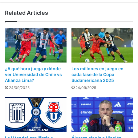
Related Articles
¿A qué hora juega y dónde
Los millones en juego en
ver Universidad de Chile vs
cada fase de la Copa
Alianza Lima?
Sudamericana 2025
24/09/2025
24/09/2025
La U tendrá equilibrio y
Álvarez elogia a Nicolás