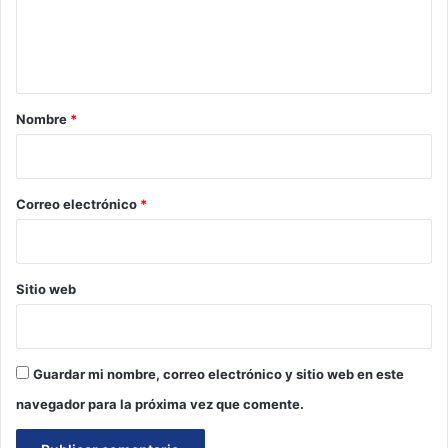
n
t
a
r
Nombre
*
i
o
*
Correo electrónico
*
Sitio web
Guardar mi nombre, correo electrónico y sitio web en este
navegador para la próxima vez que comente.