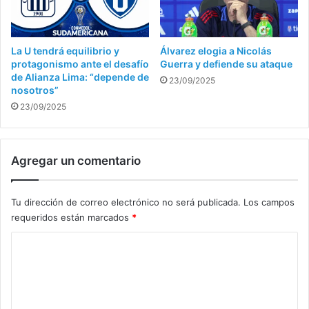
La U tendrá equilibrio y
Álvarez elogia a Nicolás
protagonismo ante el desafío
Guerra y defiende su ataque
de Alianza Lima: “depende de
23/09/2025
nosotros”
23/09/2025
Agregar un comentario
Tu dirección de correo electrónico no será publicada.
Los campos
requeridos están marcados
*
C
o
m
e