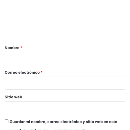
m
e
n
t
a
r
Nombre
*
i
o
*
Correo electrónico
*
Sitio web
Guardar mi nombre, correo electrónico y sitio web en este