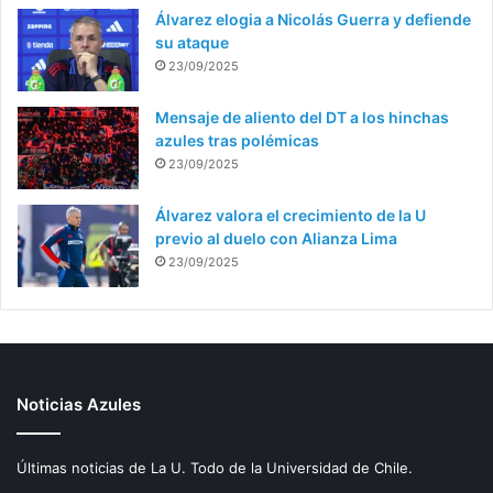
Álvarez elogia a Nicolás Guerra y defiende
su ataque
23/09/2025
Mensaje de aliento del DT a los hinchas
azules tras polémicas
23/09/2025
Álvarez valora el crecimiento de la U
previo al duelo con Alianza Lima
23/09/2025
Noticias Azules
Últimas noticias de La U. Todo de la Universidad de Chile.