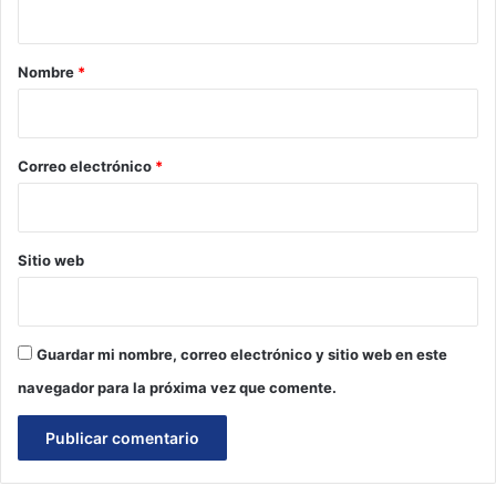
a
r
Nombre
*
i
o
*
Correo electrónico
*
Sitio web
Guardar mi nombre, correo electrónico y sitio web en este
navegador para la próxima vez que comente.