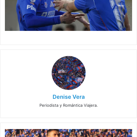
Denise Vera
Periodista y Romántica Viajera.
Álvarez