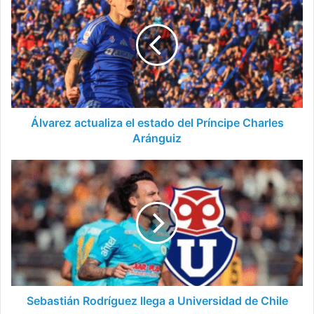
actualiza
el
estado
del
Príncipe
Charles
Aránguiz
Álvarez actualiza el estado del Príncipe Charles
Aránguiz
Sebastián
Rodríguez
llega
a
Universidad
de
Chile
Sebastián Rodríguez llega a Universidad de Chile