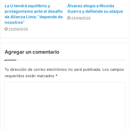
La U tendrá equilibrio y
Álvarez elogia a Nicolás
protagonismo ante el desafío
Guerra y defiende su ataque
de Alianza Lima: “depende de
23/09/2025
nosotros”
23/09/2025
Agregar un comentario
Tu dirección de correo electrónico no será publicada.
Los campos
requeridos están marcados
*
C
o
m
e
n
t